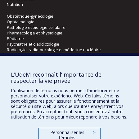
Nutrition
Obstétrique-gynécologie
Ophtalmologie
Pathologie et biologie cellulaire
Pharmacologie et physiologie
Pédiatrie
Psychiatrie et d’addictologie
Radiologie, radio-oncologie et médecine nucléaire
Écoles
L’UdeM reconnaît l’importance de
Kinésiologie et des sciences de l’activité physique
respecter la vie privée
Orthophonie et audiologie
L’utilisation de témoins nous permet d’améliorer et de
Réadaptation
personnaliser votre expérience Web. Certains témoins
sont obligatoires pour assurer le fonctionnement et la
Directions
sécurité du site Web, alors que d’autres enregistrent vos
préférences. En acceptant tout, vous consentez à notre
DPC
utilisation de témoins pour mieux répondre à vos besoins.
CPASS
Éthique clinique
Personnaliser les
>
témoins