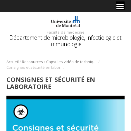
Faculté de médecine
Département de microbiologie, infectiologie et
immunologie
/
/
/
Accueil
Ressources
Capsules vidéo de techniques en laboratoire
Consignes et sécurité en laboratoire
CONSIGNES ET SÉCURITÉ EN
LABORATOIRE