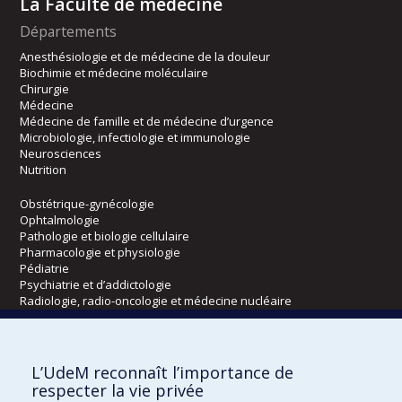
La Faculté de médecine
Départements
Anesthésiologie et de médecine de la douleur
Biochimie et médecine moléculaire
Chirurgie
Médecine
Médecine de famille et de médecine d’urgence
Microbiologie, infectiologie et immunologie
Neurosciences
Nutrition
Obstétrique-gynécologie
Ophtalmologie
Pathologie et biologie cellulaire
Pharmacologie et physiologie
Pédiatrie
Psychiatrie et d’addictologie
Radiologie, radio-oncologie et médecine nucléaire
Écoles
L’UdeM reconnaît l’importance de
Kinésiologie et des sciences de l’activité physique
respecter la vie privée