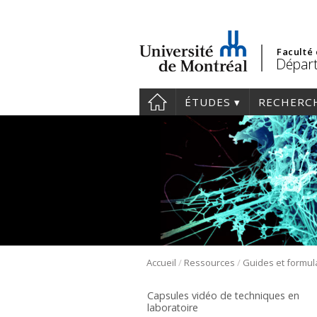
Faculté
Départ
ÉTUDES
RECHERC
/
/
Accueil
Ressources
Guides et formul
Capsules vidéo de techniques en
laboratoire