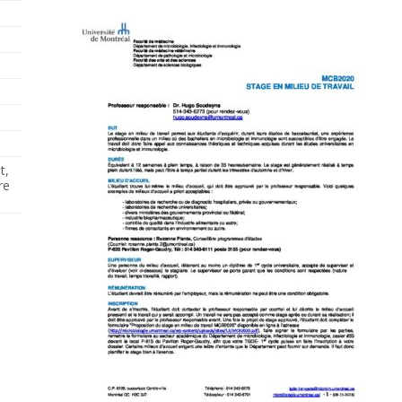
t,
re