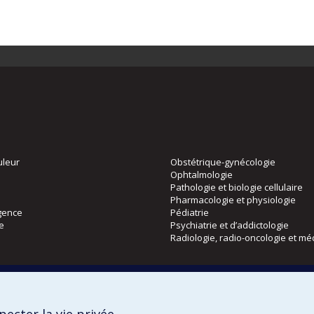
uleur
Obstétrique-gynécologie
Ophtalmologie
Pathologie et biologie cellulaire
Pharmacologie et physiologie
gence
Pédiatrie
ie
Psychiatrie et d’addictologie
Radiologie, radio-oncologie et mé
Directions
 physique
DPC