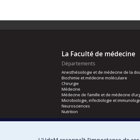
La Faculté de médecine
Départements
Anesthésiologie et de médecine de la do
Biochimie et médecine moléculaire
Chirurgie
Médecine
Médecine de famille et de médecine d’ur
Microbiologie, infectiologie et immunolog
Neurosciences
Nutrition
Écoles
Kinésiologie et des sciences de l’activité