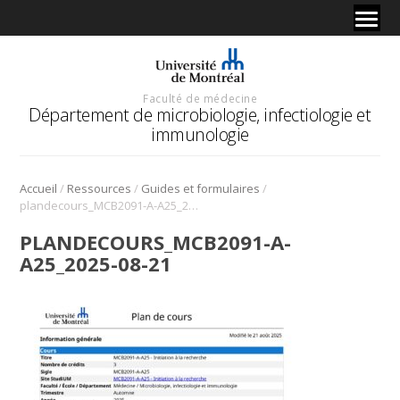
Faculté de médecine
Département de microbiologie, infectiologie et
immunologie
/
/
/
Accueil
Ressources
Guides et formulaires
plandecours_MCB2091-A-A25_2025-08-21
PLANDECOURS_MCB2091-A-
A25_2025-08-21