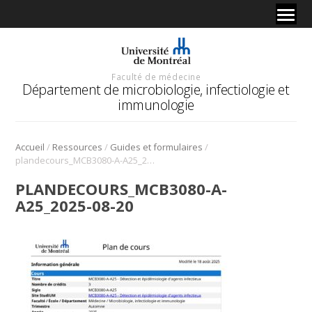
Faculté de médecine
Département de microbiologie, infectiologie et
immunologie
/
/
/
Accueil
Ressources
Guides et formulaires
plandecours_MCB3080-A-A25_2025-08-20
PLANDECOURS_MCB3080-A-
A25_2025-08-20