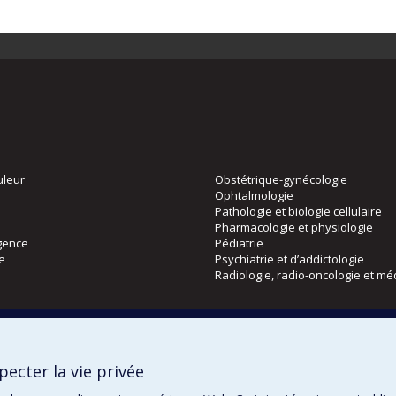
uleur
Obstétrique-gynécologie
Ophtalmologie
Pathologie et biologie cellulaire
Pharmacologie et physiologie
gence
Pédiatrie
ie
Psychiatrie et d’addictologie
Radiologie, radio-oncologie et mé
Directions
 physique
DPC
ecter la vie privée
CPASS
Éthique clinique