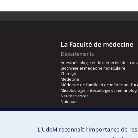
La Faculté de médecine
Départements
Anesthésiologie et de médecine de la do
Biochimie et médecine moléculaire
Chirurgie
Médecine
Médecine de famille et de médecine d’ur
Microbiologie, infectiologie et immunolog
Neurosciences
Nutrition
Écoles
Kinésiologie et des sciences de l’activité
L’UdeM reconnaît l’importance de resp
Orthophonie et audiologie
Réadaptation