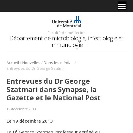
Faculté de médecine
Département de microbiologie, infectiologie et
immunologie
/
/
/
Accueil
Nouvelles
Dans les médias
Entrevues du Dr George Szatmari dans Synapse, la Gazette et le National Post
Entrevues du Dr George
Szatmari dans Synapse, la
Gazette et le National Post
19 décembre 2013
Le 19 décembre 2013
r
Le D
George Szatmari
,
professeur agrégé au