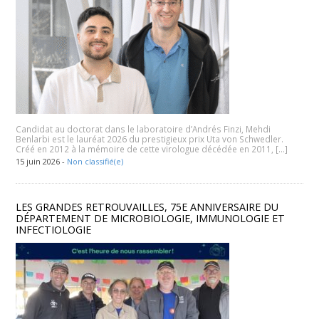
Candidat au doctorat dans le laboratoire d’Andrés Finzi, Mehdi
Benlarbi est le lauréat 2026 du prestigieux prix Uta von Schwedler.
Créé en 2012 à la mémoire de cette virologue décédée en 2011, […]
15 juin 2026 -
Non classifié(e)
LES GRANDES RETROUVAILLES, 75E ANNIVERSAIRE DU
DÉPARTEMENT DE MICROBIOLOGIE, IMMUNOLOGIE ET
INFECTIOLOGIE