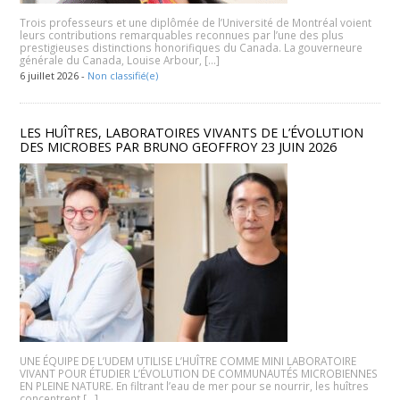
Trois professeurs et une diplômée de l’Université de Montréal voient
leurs contributions remarquables reconnues par l’une des plus
prestigieuses distinctions honorifiques du Canada. La gouverneure
générale du Canada, Louise Arbour, […]
6 juillet 2026 -
Non classifié(e)
LES HUÎTRES, LABORATOIRES VIVANTS DE L’ÉVOLUTION
DES MICROBES PAR BRUNO GEOFFROY 23 JUIN 2026
UNE ÉQUIPE DE L’UDEM UTILISE L’HUÎTRE COMME MINI LABORATOIRE
VIVANT POUR ÉTUDIER L’ÉVOLUTION DE COMMUNAUTÉS MICROBIENNES
EN PLEINE NATURE. En filtrant l’eau de mer pour se nourrir, les huîtres
concentrent […]