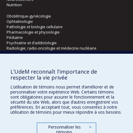
Nutrition
Obstétrique-gynécologie
Ophtalmologie
Pathologie et biologie cellulaire
Pharmacologie et physiologie
Pédiatrie
Psychiatrie et d’addictologie
Radiologie, radio-oncologie et médecine nucléaire
Écoles
L’UdeM reconnaît l’importance de
Kinésiologie et des sciences de l’activité physique
respecter la vie privée
Orthophonie et audiologie
L’utilisation de témoins nous permet d’améliorer et de
Réadaptation
personnaliser votre expérience Web. Certains témoins
sont obligatoires pour assurer le fonctionnement et la
Directions
sécurité du site Web, alors que d’autres enregistrent vos
préférences. En acceptant tout, vous consentez à notre
DPC
utilisation de témoins pour mieux répondre à vos besoins.
CPASS
Éthique clinique
Personnaliser les
>
témoins