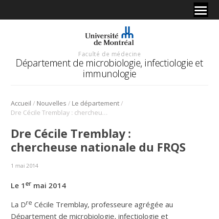
Faculté de médecine
Département de microbiologie, infectiologie et
immunologie
/
/
/
Accueil
Nouvelles
Le département
Dre Cécile Tremblay : chercheuse nationale du FRQS
Dre Cécile Tremblay :
chercheuse nationale du FRQS
1 mai 2014
er
Le 1
mai 2014
re
La D
Cécile Tremblay, professeure agrégée au
Département de microbiologie, infectiologie et