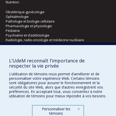
Nutrition
Obstétrique-gynécologie
Ophtalmologie
Pathologie et biologie cellulaire
Pharmacologie et physiologie
Pédiatrie
Psychiatrie et d’addictologie
Radiologie, radio-oncologie et médecine nucléaire
Écoles
L’UdeM reconnaît l’importance de
Kinésiologie et des sciences de l’activité physique
respecter la vie privée
Orthophonie et audiologie
L’utilisation de témoins nous permet d’améliorer et de
Réadaptation
personnaliser votre expérience Web. Certains témoins
sont obligatoires pour assurer le fonctionnement et la
Directions
sécurité du site Web, alors que d’autres enregistrent vos
préférences. En acceptant tout, vous consentez à notre
DPC
utilisation de témoins pour mieux répondre à vos besoins.
CPASS
Éthique clinique
Personnaliser les
>
témoins