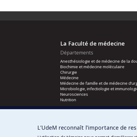
La Faculté de médecine
Départements
Anesthésiologie et de médecine de la do
Biochimie et médecine moléculaire
Chirurgie
Médecine
Médecine de famille et de médecine d’ur
Microbiologie, infectiologie et immunolog
Neurosciences
Nutrition
Écoles
Kinésiologie et des sciences de l’activité
L’UdeM reconnaît l’importance de resp
Orthophonie et audiologie
Réadaptation