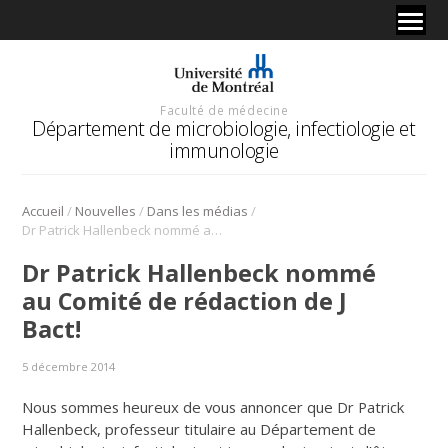
Faculté de médecine
Département de microbiologie, infectiologie et
immunologie
/
/
/
Accueil
Nouvelles
Dans les médias
Dr Patrick Hallenbeck nommé au Comité de rédaction de J Bact!
Dr Patrick Hallenbeck nommé
au Comité de rédaction de J
Bact!
5 décembre 2014
Nous sommes heureux de vous annoncer que Dr Patrick
Hallenbeck, professeur titulaire au Département de