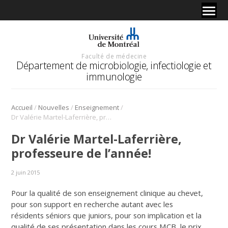
Faculté de médecine
Département de microbiologie, infectiologie et
immunologie
/
/
/
Accueil
Nouvelles
Enseignement
Dr Valérie Martel-Laferrière, professeure de l’année!
Dr Valérie Martel-Laferrière,
professeure de l’année!
2 juin 2015
Pour la qualité de son enseignement clinique au chevet,
pour son support en recherche autant avec les
résidents séniors que juniors, pour son implication et la
qualité de ses présentation dans les cours MCB, le prix