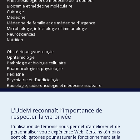
Anesthésiologie et de médecine de la douleur
Biochimie et médecine moléculaire
Chirurgie
Médecine
Médecine de famille et de médecine d’urgence
Microbiologie, infectiologie et immunologie
Neurosciences
Nutrition
Obstétrique-gynécologie
Ophtalmologie
Pathologie et biologie cellulaire
Pharmacologie et physiologie
Pédiatrie
Psychiatrie et d’addictologie
Radiologie, radio-oncologie et médecine nucléaire
Écoles
L’UdeM reconnaît l’importance de
Kinésiologie et des sciences de l’activité physique
respecter la vie privée
Orthophonie et audiologie
L’utilisation de témoins nous permet d’améliorer et de
Réadaptation
personnaliser votre expérience Web. Certains témoins
sont obligatoires pour assurer le fonctionnement et la