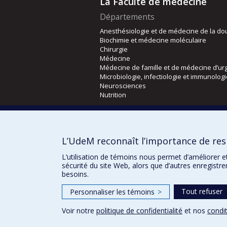
La Faculté de médecine
Départements
Anesthésiologie et de médecine de la do
Biochimie et médecine moléculaire
Chirurgie
Médecine
Médecine de famille et de médecine d’ur
Microbiologie, infectiologie et immunolog
Neurosciences
Nutrition
Écoles
Kinésiologie et des sciences de l’activité
L’UdeM reconnaît l’importance de resp
Orthophonie et audiologie
Réadaptation
L’utilisation de témoins nous permet d’améliorer e
sécurité du site Web, alors que d’autres enregistr
besoins.
Tout refuser
Personnaliser les témoins
>
Voir notre
politique de confidentialité
et nos
condit