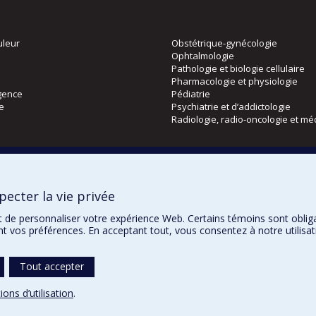
uleur
Obstétrique-gynécologie
Ophtalmologie
Pathologie et biologie cellulaire
Pharmacologie et physiologie
gence
Pédiatrie
ie
Psychiatrie et d’addictologie
Radiologie, radio-oncologie et mé
Directions
 physique
DPC
ecter la vie privée
CPASS
Éthique clinique
t de personnaliser votre expérience Web. Certains témoins sont oblig
ent vos préférences. En acceptant tout, vous consentez à notre utili
Tout accepter
Confidentialité
Co
ions d’utilisation
.