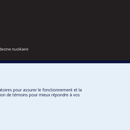
decine nucléaire
atoires pour assurer le fonctionnement et la
sation de témoins pour mieux répondre à vos
nditions d’utilisation
Paramètres des témoins