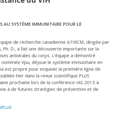
istance du VIH
ES AU SYSTÈME IMMUNITAIRE POUR LE
quipe de recherche canadienne à l’IRCM, dirigée par
, Ph. D., a fait une découverte importante sur la
ses antivirales du corps. L’équipe a démontré
, nommée Vpu, déjoue le système immunitaire en
 lui est propre pour esquiver la première ligne de
publiée hier dans la revue scientifique PLoS
ine prochaine lors de la conférence IAS 2015 à
voie à de futures stratégies de prévention et de
nPLoS