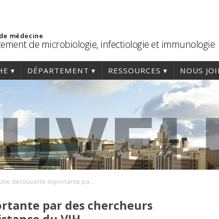
 de médecine
ement de microbiologie, infectiologie et immunologie
HE
DÉPARTEMENT
RESSOURCES
NOUS JO
Une découverte importante par des chercheurs canadiens sur la persistance du VIH
rtante par des chercheurs