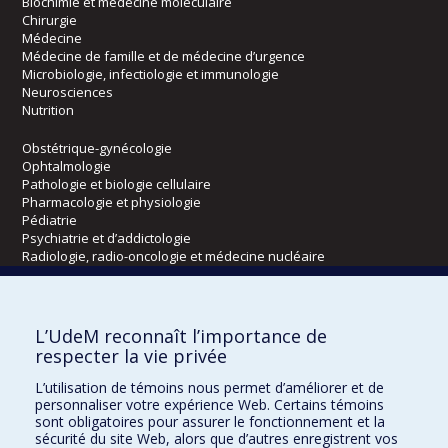
Biochimie et médecine moléculaire
Chirurgie
Médecine
Médecine de famille et de médecine d’urgence
Microbiologie, infectiologie et immunologie
Neurosciences
Nutrition
Obstétrique-gynécologie
Ophtalmologie
Pathologie et biologie cellulaire
Pharmacologie et physiologie
Pédiatrie
Psychiatrie et d’addictologie
Radiologie, radio-oncologie et médecine nucléaire
Écoles
L’UdeM reconnaît l’importance de
Kinésiologie et des sciences de l’activité physique
respecter la vie privée
Orthophonie et audiologie
L’utilisation de témoins nous permet d’améliorer et de
Réadaptation
personnaliser votre expérience Web. Certains témoins
sont obligatoires pour assurer le fonctionnement et la
Directions
sécurité du site Web, alors que d’autres enregistrent vos