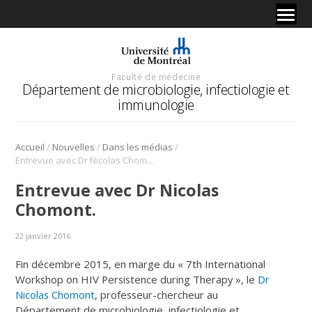
Faculté de médecine
Département de microbiologie, infectiologie et
immunologie
/
/
/
Accueil
Nouvelles
Dans les médias
Entrevue avec Dr Nicolas Chomont.
Entrevue avec Dr Nicolas
Chomont.
22 janvier 2016
Fin décembre 2015, en marge du « 7th International
Workshop on HIV Persistence during Therapy », le
Dr
Nicolas Chomont
, professeur-chercheur au
Département de microbiologie, infectiologie et