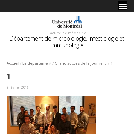
Faculté de médecine
Département de microbiologie, infectiologie et
immunologie
/
/
/
Accueil
Le département
Grand succès de la Journée de la recherche des Programmes de microbiologie et maladies infectieuses de l’adulte.
1
1
2 février 2016