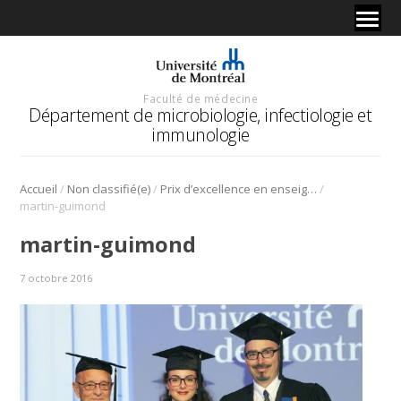
Faculté de médecine
Département de microbiologie, infectiologie et
immunologie
/
/
/
Accueil
Non classifié(e)
Prix d’excellence en enseignement pour Dr Martin Guimond.
martin-guimond
martin-guimond
7 octobre 2016