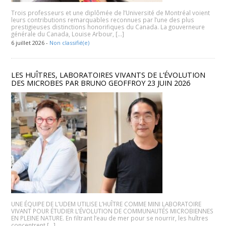
Trois professeurs et une diplômée de l’Université de Montréal voient
leurs contributions remarquables reconnues par l’une des plus
prestigieuses distinctions honorifiques du Canada. La gouverneure
générale du Canada, Louise Arbour, […]
6 juillet 2026 -
Non classifié(e)
LES HUÎTRES, LABORATOIRES VIVANTS DE L’ÉVOLUTION
DES MICROBES PAR BRUNO GEOFFROY 23 JUIN 2026
UNE ÉQUIPE DE L’UDEM UTILISE L’HUÎTRE COMME MINI LABORATOIRE
VIVANT POUR ÉTUDIER L’ÉVOLUTION DE COMMUNAUTÉS MICROBIENNES
EN PLEINE NATURE. En filtrant l’eau de mer pour se nourrir, les huîtres
concentrent […]