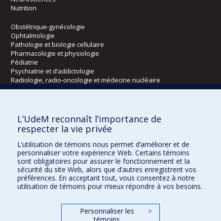
Nutrition
Obstétrique-gynécologie
Ophtalmologie
Pathologie et biologie cellulaire
Pharmacologie et physiologie
Pédiatrie
Psychiatrie et d’addictologie
Radiologie, radio-oncologie et médecine nucléaire
Écoles
L’UdeM reconnaît l’importance de
Kinésiologie et des sciences de l’activité physique
respecter la vie privée
Orthophonie et audiologie
L’utilisation de témoins nous permet d’améliorer et de
Réadaptation
personnaliser votre expérience Web. Certains témoins
sont obligatoires pour assurer le fonctionnement et la
Directions
sécurité du site Web, alors que d’autres enregistrent vos
préférences. En acceptant tout, vous consentez à notre
DPC
utilisation de témoins pour mieux répondre à vos besoins.
CPASS
Éthique clinique
Personnaliser les
>
témoins