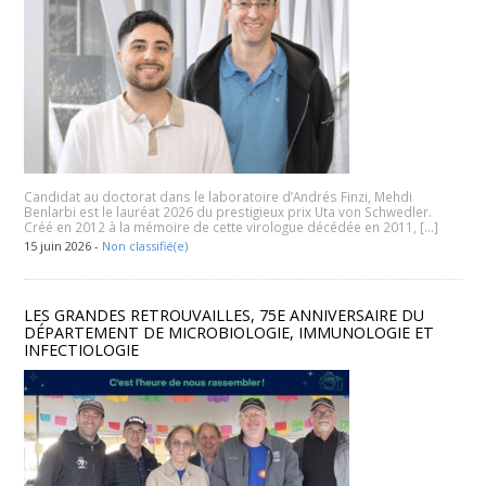
Candidat au doctorat dans le laboratoire d’Andrés Finzi, Mehdi
Benlarbi est le lauréat 2026 du prestigieux prix Uta von Schwedler.
Créé en 2012 à la mémoire de cette virologue décédée en 2011, […]
15 juin 2026 -
Non classifié(e)
LES GRANDES RETROUVAILLES, 75E ANNIVERSAIRE DU
DÉPARTEMENT DE MICROBIOLOGIE, IMMUNOLOGIE ET
INFECTIOLOGIE