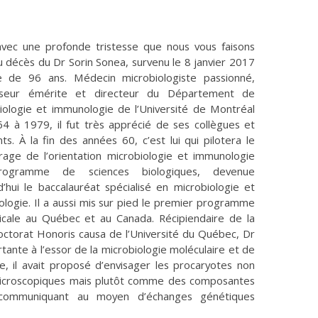
avec une profonde tristesse que nous vous faisons
u décès du Dr Sorin Sonea, survenu le 8 janvier 2017
e de 96 ans. Médecin microbiologiste passionné,
sseur émérite et directeur du Département de
iologie et immunologie de l’Université de Montréal
4 à 1979, il fut très apprécié de ses collègues et
nts. À la fin des années 60, c’est lui qui pilotera le
age de l’orientation microbiologie et immunologie
ogramme de sciences biologiques, devenue
d’hui le baccalauréat spécialisé en microbiologie et
logie. Il a aussi mis sur pied le premier programme
icale au Québec et au Canada. Récipiendaire de la
octorat Honoris causa de l’Université du Québec, Dr
ante à l’essor de la microbiologie moléculaire et de
re, il avait proposé d’envisager les procaryotes non
 microscopiques mais plutôt comme des composantes
e communiquant au moyen d’échanges génétiques