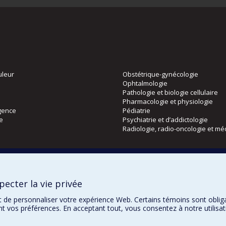
uleur
Obstétrique-gynécologie
Ophtalmologie
Pathologie et biologie cellulaire
Pharmacologie et physiologie
gence
Pédiatrie
ie
Psychiatrie et d’addictologie
Radiologie, radio-oncologie et mé
Directions
 physique
DPC
ecter la vie privée
CPASS
Éthique clinique
t de personnaliser votre expérience Web. Certains témoins sont oblig
ent vos préférences. En acceptant tout, vous consentez à notre utili