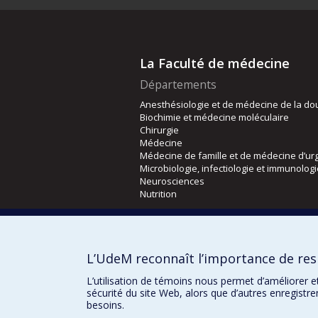
La Faculté de médecine
Départements
Anesthésiologie et de médecine de la do
Biochimie et médecine moléculaire
Chirurgie
Médecine
Médecine de famille et de médecine d’ur
Microbiologie, infectiologie et immunolog
Neurosciences
Nutrition
Écoles
Kinésiologie et des sciences de l’activité
L’UdeM reconnaît l’importance de resp
Orthophonie et audiologie
Réadaptation
L’utilisation de témoins nous permet d’améliorer e
sécurité du site Web, alors que d’autres enregistr
besoins.