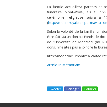
La famille accueillera parents et
funéraire Mont-Royal, sis au 12
cérémonie religieuse suivra à 
(
http://mountroyalcem.permavita.co
Selon la volonté de la famille, un d
être fait via un don au Fonds de d
de l’Université de Montréal (no. R
dons, n’hésitez pas à joindre le Bu
http://medecine.umontreal.ca/facult
Article In Memoriam
Tweeter
Partager
Courriel