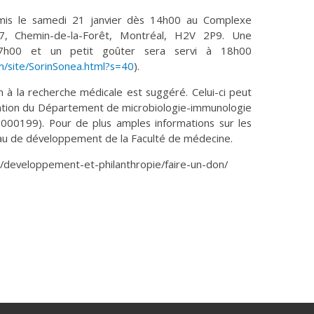
 amis le samedi 21 janvier dès 14h00 au Complexe
97, Chemin-de-la-Forêt, Montréal, H2V 2P9. Une
17h00 et un petit goûter sera servi à 18h00
m/site/SorinSonea.html?s=40
).
on à la recherche médicale est suggéré. Celui-ci peut
otation du Département de microbiologie-immunologie
H000199). Pour de plus amples informations sur les
reau de développement de la Faculté de médecine.
e/developpement-et-philanthropie/faire-un-don/