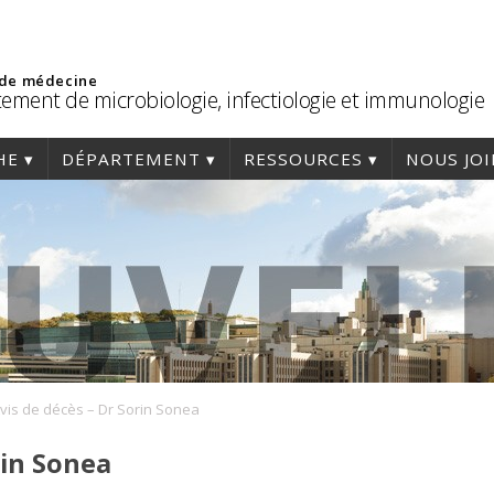
 de médecine
ement de microbiologie, infectiologie et immunologie
HE
DÉPARTEMENT
RESSOURCES
NOUS JO
vis de décès – Dr Sorin Sonea
rin Sonea