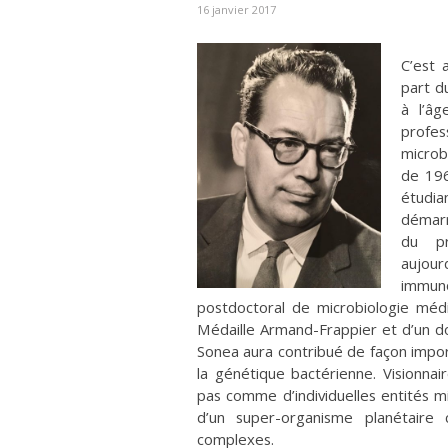
16 janvier 2017
C’est 
part d
à l’âg
profe
microb
de 196
étudia
démarr
du pr
aujour
immuno
postdoctoral de microbiologie méd
Médaille Armand-Frappier et d’un d
Sonea aura contribué de façon import
la génétique bactérienne. Visionnai
pas comme d’individuelles entités
d’un super-organisme planétair
complexes.