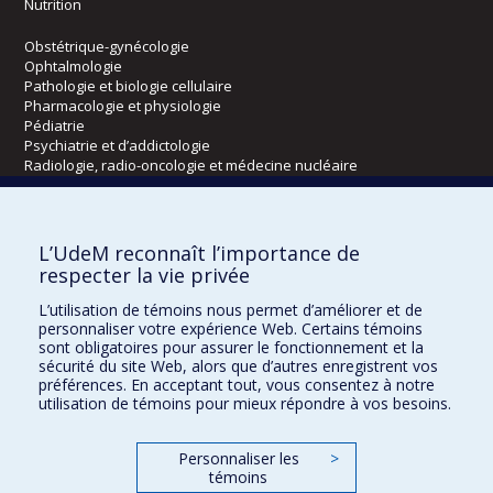
Nutrition
Obstétrique-gynécologie
Ophtalmologie
Pathologie et biologie cellulaire
Pharmacologie et physiologie
Pédiatrie
Psychiatrie et d’addictologie
Radiologie, radio-oncologie et médecine nucléaire
Écoles
L’UdeM reconnaît l’importance de
Kinésiologie et des sciences de l’activité physique
respecter la vie privée
Orthophonie et audiologie
L’utilisation de témoins nous permet d’améliorer et de
Réadaptation
personnaliser votre expérience Web. Certains témoins
sont obligatoires pour assurer le fonctionnement et la
Directions
sécurité du site Web, alors que d’autres enregistrent vos
préférences. En acceptant tout, vous consentez à notre
DPC
utilisation de témoins pour mieux répondre à vos besoins.
CPASS
Éthique clinique
Personnaliser les
>
témoins