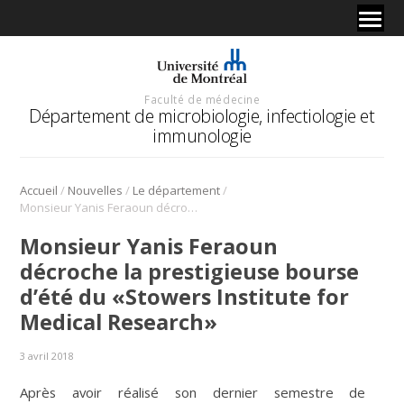
Faculté de médecine
Département de microbiologie, infectiologie et
immunologie
/
/
/
Accueil
Nouvelles
Le département
Monsieur Yanis Feraoun décroche la prestigieuse bourse d’été du «Stowers Institute for Medical Research»
Monsieur Yanis Feraoun
décroche la prestigieuse bourse
d’été du «Stowers Institute for
Medical Research»
3 avril 2018
Après avoir réalisé son dernier semestre de