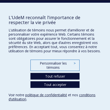
Écoles
L’UdeM reconnaît l’importance de
Kinésiologie et des sciences de l’activité physique
respecter la vie privée
Orthophonie et audiologie
L’utilisation de témoins nous permet d’améliorer et de
Réadaptation
personnaliser votre expérience Web. Certains témoins
sont obligatoires pour assurer le fonctionnement et la
Directions
sécurité du site Web, alors que d’autres enregistrent vos
préférences. En acceptant tout, vous consentez à notre
DPC
utilisation de témoins pour mieux répondre à vos besoins.
CPASS
Éthique clinique
Personnaliser les
>
témoins
Tout refuser
Tout accepter
Voir notre
politique de confidentialité
et nos
conditions
d’utilisation
.
Confidentialité
Conditions d’utilisation
Paramètres des témoins