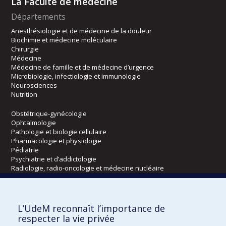
La Faculté de médecine
Départements
Anesthésiologie et de médecine de la douleur
Biochimie et médecine moléculaire
Chirurgie
Médecine
Médecine de famille et de médecine d’urgence
Microbiologie, infectiologie et immunologie
Neurosciences
Nutrition
Obstétrique-gynécologie
Ophtalmologie
Pathologie et biologie cellulaire
Pharmacologie et physiologie
Pédiatrie
Psychiatrie et d’addictologie
Radiologie, radio-oncologie et médecine nucléaire
Écoles
L’UdeM reconnaît l’importance de
Kinésiologie et des sciences de l’activité physique
respecter la vie privée
Orthophonie et audiologie