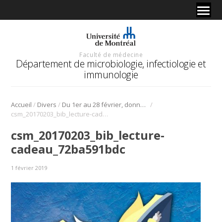
Faculté de médecine
Département de microbiologie, infectiologie et
immunologie
/
/
/
Accueil
Divers
Du 1er au 28 février, donnez la lecture en cadeau!
csm_20170203_bib_lecture-cadeau_72ba591bdc
csm_20170203_bib_lecture-
cadeau_72ba591bdc
1 février 2019