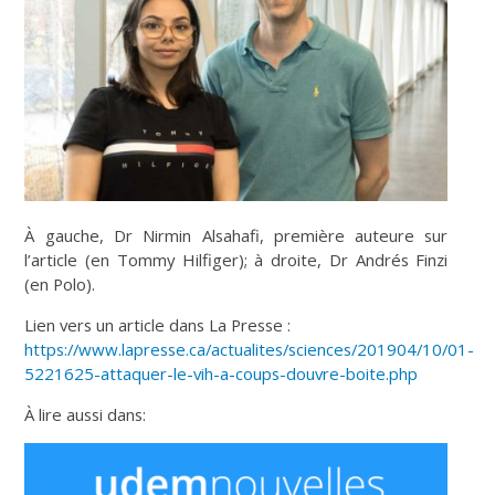
À gauche, Dr Nirmin Alsahafi, première auteure sur
l’article (en Tommy Hilfiger); à droite, Dr Andrés Finzi
(en Polo).
Lien vers un article dans La Presse :
https://www.lapresse.ca/actualites/sciences/201904/10/01-
5221625-attaquer-le-vih-a-coups-douvre-boite.php
À lire aussi dans: