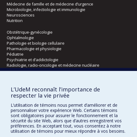
Médecine de famille et de médecine d’urgence
Microbiologie, infectiologie et immunologie
Neurosciences
Nutrition
Obstétrique-gynécologie
Ophtalmologie
Pathologie et biologie cellulaire
Pharmacologie et physiologie
Pédiatrie
Psychiatrie et d’addictologie
Radiologie, radio-oncologie et médecine nucléaire
Écoles
L’UdeM reconnaît l’importance de
Kinésiologie et des sciences de l’activité physique
respecter la vie privée
Orthophonie et audiologie
L’utilisation de témoins nous permet d’améliorer et de
Réadaptation
personnaliser votre expérience Web. Certains témoins
sont obligatoires pour assurer le fonctionnement et la
Directions
sécurité du site Web, alors que d’autres enregistrent vos
préférences. En acceptant tout, vous consentez à notre
DPC
utilisation de témoins pour mieux répondre à vos besoins.
CPASS