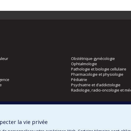
uleur
Obstétrique-gynécologie
Ophtalmologie
Pathologie et biologie cellulaire
Pharmacologie et physiologie
gence
Pédiatrie
ie
Psychiatrie et d’addictologie
Radiologie, radio-oncologie et mé
Directions
 physique
DPC
ecter la vie privée
CPASS
Éthique clinique