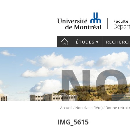
Faculté
Départ
ÉTUDES
RECHERC
/
/
Accueil
Non classifié(e)
Bonne retrait
IMG_5615