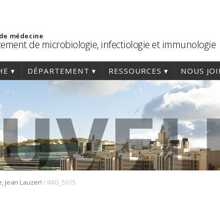
 de médecine
ement de microbiologie, infectiologie et immunologie
HE
DÉPARTEMENT
RESSOURCES
NOUS JO
/
e, Jean Lauzer!
IMG_5615