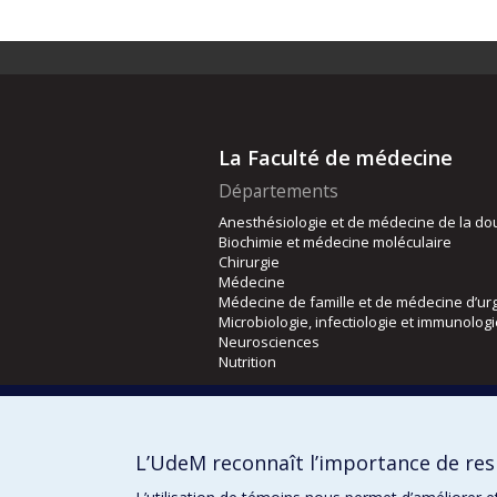
La Faculté de médecine
Départements
Anesthésiologie et de médecine de la do
Biochimie et médecine moléculaire
Chirurgie
Médecine
Médecine de famille et de médecine d’ur
Microbiologie, infectiologie et immunolog
Neurosciences
Nutrition
Écoles
Kinésiologie et des sciences de l’activité
L’UdeM reconnaît l’importance de resp
Orthophonie et audiologie
Réadaptation