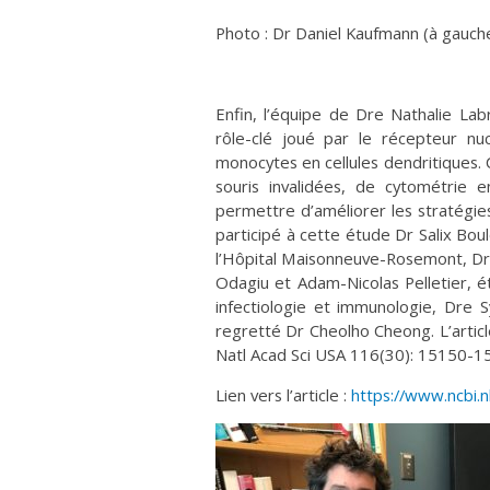
Photo : Dr Daniel Kaufmann (à gauch
Enfin, l’équipe de Dre Nathalie Lab
rôle-clé joué par le récepteur nuc
monocytes en cellules dendritiques. 
souris invalidées, de cytométrie e
permettre d’améliorer les stratégies
participé à cette étude Dr Salix Bo
l’Hôpital Maisonneuve-Rosemont, Dr J
Odagiu et Adam-Nicolas Pelletier, 
infectiologie et immunologie, Dre S
regretté Dr Cheolho Cheong. L’articl
Natl Acad Sci USA 116(30): 15150-1
Lien vers l’article :
https://www.ncbi