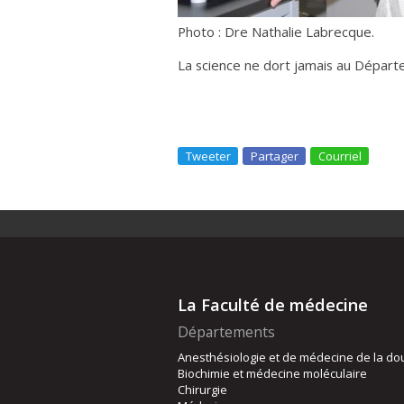
Photo : Dre Nathalie Labrecque.
La science ne dort jamais au Dépar
Tweeter
Partager
Courriel
La Faculté de médecine
Départements
Anesthésiologie et de médecine de la do
Biochimie et médecine moléculaire
Chirurgie