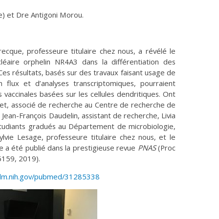
e) et Dre Antigoni Morou.
recque, professeure titulaire chez nous, a révélé le
léaire orphelin NR4A3 dans la différentiation des
Ces résultats, basés sur des travaux faisant usage de
n flux et d’analyses transcriptomiques, pourraient
 vaccinales basées sur les cellules dendritiques. Ont
ulet, associé de recherche au Centre de recherche de
ean-François Daudelin, assistant de recherche, Livia
étudiants gradués au Département de microbiologie,
ylvie Lesage, professeure titulaire chez nous, et le
e a été publié dans la prestigieuse revue
PNAS
(Proc
5159, 2019).
.nlm.nih.gov/pubmed/31285338