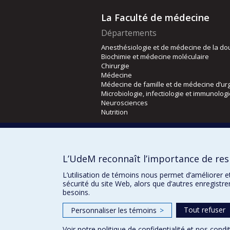
La Faculté de médecine
Départements
Anesthésiologie et de médecine de la do
Biochimie et médecine moléculaire
Chirurgie
Médecine
Médecine de famille et de médecine d’ur
Microbiologie, infectiologie et immunolog
Neurosciences
Nutrition
Écoles
Kinésiologie et des sciences de l’activité
L’UdeM reconnaît l’importance de resp
Orthophonie et audiologie
Réadaptation
L’utilisation de témoins nous permet d’améliorer e
sécurité du site Web, alors que d’autres enregistr
besoins.
Tout refuser
Personnaliser les témoins
>
Voir notre
politique de confidentialité
et nos
condit