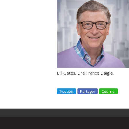
Bill Gates, Dre France Daigle.
Tweeter
Partager
Courriel