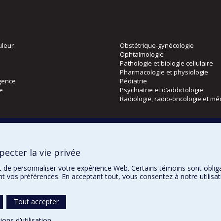
uleur
Obstétrique-gynécologie
Ophtalmologie
Pathologie et biologie cellulaire
Pharmacologie et physiologie
gence
Pédiatrie
ie
Psychiatrie et d’addictologie
Radiologie, radio-oncologie et mé
Directions
 physique
DPC
ecter la vie privée
CPASS
Éthique clinique
t de personnaliser votre expérience Web. Certains témoins sont oblig
ent vos préférences. En acceptant tout, vous consentez à notre utili
Tout accepter
Confidentialité
Co
ions d’utilisation
.