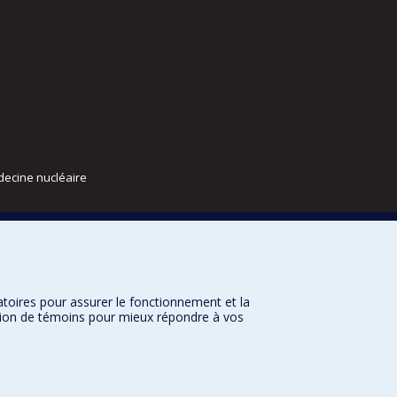
decine nucléaire
atoires pour assurer le fonctionnement et la
sation de témoins pour mieux répondre à vos
nditions d’utilisation
Paramètres des témoins