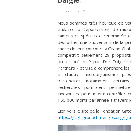
Daigle.
6 décembre 2019
Nous sommes très heureux de vou
titulaire au Département de microb
campus et spécialiste renommée des
décrocher une subvention de la pre
cadre de leur concours « Grand Cha
compétitif: seulement 29 propositi
projet présenté par Dre Daigle s’i
Partners » et vise à comprendre les
et d’autres microorganismes prés
partenaires, notamment certain
recherches pourraient permettr
innovantes pour mieux contrôler c
150,000 morts par année à travers 
Lien vers le site de la Fondation Gate
https://gcgh.grandchallenges.org/gr