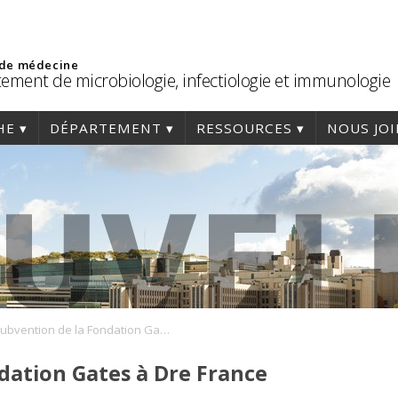
 de médecine
ement de microbiologie, infectiologie et immunologie
HE
DÉPARTEMENT
RESSOURCES
NOUS JO
Subvention de la Fondation Gates à Dre France Daigle.
dation Gates à Dre France