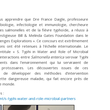
s apprendre que Dre France Daigle, professeure
iologie, infectiologie et immunologie, chercheure
 salmonelles et de la fièvre typhoïde, a réussi à
stigieuse Bill & Melinda Gates Foundation dans le
llenges Explorations ». Ce concours est extrêmement
ons ont été retenues à l’échelle internationale. Le
ntitule « S. Typhi in Water and Role of Microbial
 interactions entre
Salmonella enterica
serovar Typhi
ents dans l’environnement qui lui serviraient de
s protozoaires. Les découvertes issues de ces
e de développer des méthodes d’intervention
ette dangereuse maladie, qui fait encore près de
le monde.
s :
ant/s-typhi-water-and-role-microbial-partners