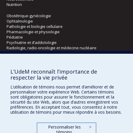
Nutrition
Obstétrique-gynécologie
Ophtalmologie
Pathologie et biologie cellulaire
Pharmacologie et physiologie
Pédiatrie
Psychiatrie et d’addictologie
Radiologie, radio-oncologie et médecine nucléaire
Écoles
L’UdeM reconnaît l’importance de
Kinésiologie et des sciences de l’activité physique
respecter la vie privée
Orthophonie et audiologie
L’utilisation de témoins nous permet d’améliorer et de
Réadaptation
personnaliser votre expérience Web. Certains témoins
sont obligatoires pour assurer le fonctionnement et la
Directions
sécurité du site Web, alors que d’autres enregistrent vos
préférences. En acceptant tout, vous consentez à notre
DPC
utilisation de témoins pour mieux répondre à vos besoins.
CPASS
Éthique clinique
Personnaliser les
>
témoins