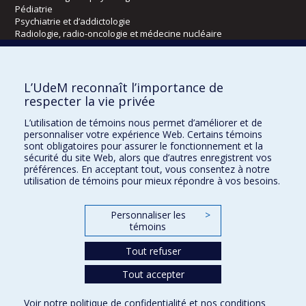
Pédiatrie
Psychiatrie et d’addictologie
Radiologie, radio-oncologie et médecine nucléaire
Écoles
L’UdeM reconnaît l’importance de
Kinésiologie et des sciences de l’activité physique
respecter la vie privée
Orthophonie et audiologie
L’utilisation de témoins nous permet d’améliorer et de
Réadaptation
personnaliser votre expérience Web. Certains témoins
sont obligatoires pour assurer le fonctionnement et la
Directions
sécurité du site Web, alors que d’autres enregistrent vos
préférences. En acceptant tout, vous consentez à notre
DPC
utilisation de témoins pour mieux répondre à vos besoins.
CPASS
Éthique clinique
Personnaliser les
>
témoins
Tout refuser
Tout accepter
Voir notre
politique de confidentialité
et nos
conditions