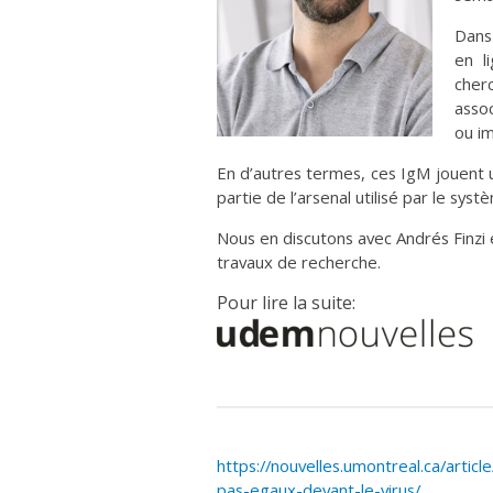
Dan
en l
cher
assoc
ou i
En d’autres termes, ces IgM jouent un
partie de l’arsenal utilisé par le sys
Nous en discutons avec Andrés Finzi 
travaux de recherche.
Pour lire la suite:
https://nouvelles.umontreal.ca/artic
pas-egaux-devant-le-virus/