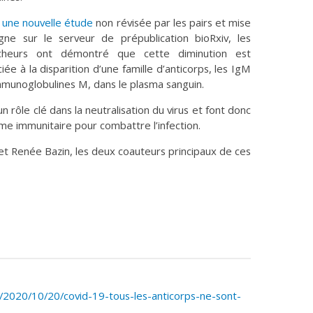
s
une nouvelle étude
non révisée par les pairs et mise
igne sur le serveur de prépublication bioRxiv, les
cheurs ont démontré que cette diminution est
iée à la disparition d’une famille d’anticorps, les IgM
mmunoglobulines M, dans le plasma sanguin.
 rôle clé dans la neutralisation du virus et font donc
tème immunitaire pour combattre l’infection.
et Renée Bazin, les deux coauteurs principaux de ces
le/2020/10/20/covid-19-tous-les-anticorps-ne-sont-