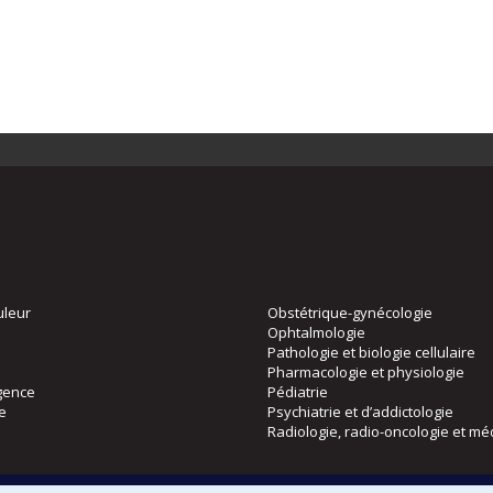
uleur
Obstétrique-gynécologie
Ophtalmologie
Pathologie et biologie cellulaire
Pharmacologie et physiologie
gence
Pédiatrie
ie
Psychiatrie et d’addictologie
Radiologie, radio-oncologie et mé