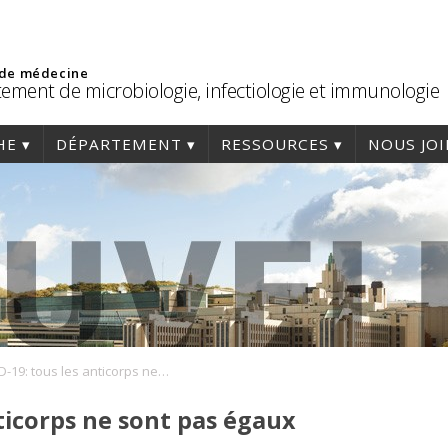
 de médecine
ement de microbiologie, infectiologie et immunologie
HE
DÉPARTEMENT
RESSOURCES
NOUS JO
COVID-19: tous les anticorps ne sont pas égaux devant le virus
ticorps ne sont pas égaux