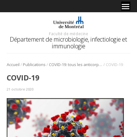
Faculté de médecine
Département de microbiologie, infectiologie et
immunologie
/
/
/
Accueil
Publications
COVID-19: tous les anticorps ne sont pas égaux devant le virus
COVID-19
COVID-19
21 octobre 2020