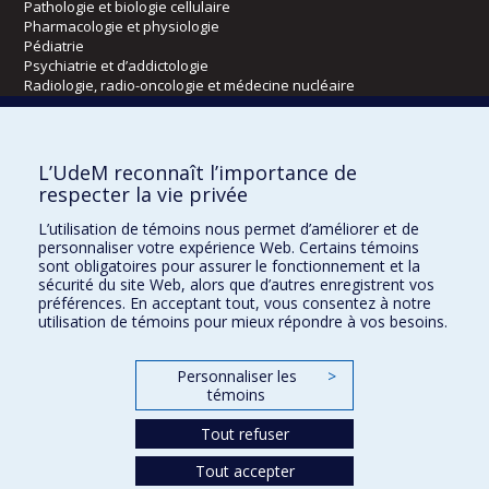
Pathologie et biologie cellulaire
Pharmacologie et physiologie
Pédiatrie
Psychiatrie et d’addictologie
Radiologie, radio-oncologie et médecine nucléaire
Écoles
L’UdeM reconnaît l’importance de
Kinésiologie et des sciences de l’activité physique
respecter la vie privée
Orthophonie et audiologie
L’utilisation de témoins nous permet d’améliorer et de
Réadaptation
personnaliser votre expérience Web. Certains témoins
sont obligatoires pour assurer le fonctionnement et la
Directions
sécurité du site Web, alors que d’autres enregistrent vos
préférences. En acceptant tout, vous consentez à notre
DPC
utilisation de témoins pour mieux répondre à vos besoins.
CPASS
Éthique clinique
Personnaliser les
>
témoins
Tout refuser
Tout accepter