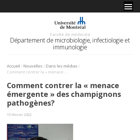
Faculté de médecine
Département de microbiologie, infectiologie et
immunologie
/
/
/
Accueil
Nouvelles
Dans les médias
Comment contrer la « menace émergente » des champignons pathogènes?
Comment contrer la « menace
émergente » des champignons
pathogènes?
15 février 2022