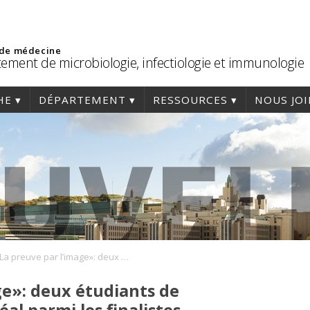
 de médecine
ement de microbiologie, infectiologie et immunologie
HE
DÉPARTEMENT
RESSOURCES
NOUS JO
«La preuve par l’image»: deux étudiants de l’Université de Montréal parmi les finalistes
ge»: deux étudiants de