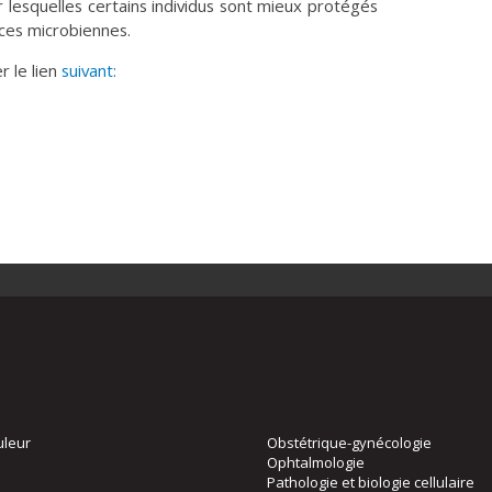
ur lesquelles certains individus sont mieux protégés
ces microbiennes.
 le lien
suivant:
uleur
Obstétrique-gynécologie
Ophtalmologie
Pathologie et biologie cellulaire