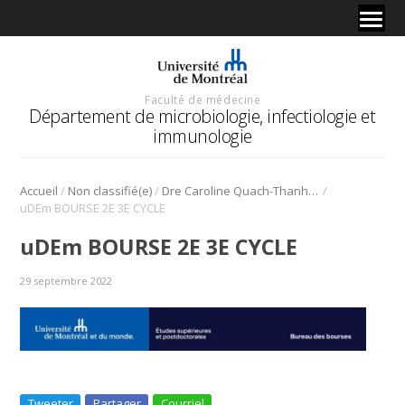
Faculté de médecine
Département de microbiologie, infectiologie et
immunologie
/
/
/
Accueil
Non classifié(e)
Dre Caroline Quach-Thanh remporte un prix Femmes de mérite 2022
uDEm BOURSE 2E 3E CYCLE
uDEm BOURSE 2E 3E CYCLE
29 septembre 2022
Tweeter
Partager
Courriel