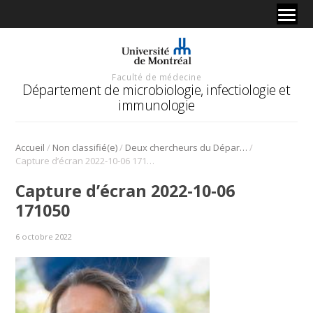
Faculté de médecine
Département de microbiologie, infectiologie et
immunologie
/
/
/
Accueil
Non classifié(e)
Deux chercheurs du Département pilotent une étude pancanadienne sur la COVID-19 chez les enfants.
Capture d’écran 2022-10-06 171050
Capture d’écran 2022-10-06
171050
6 octobre 2022