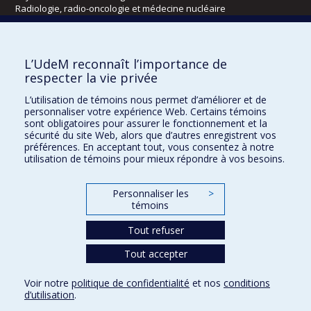
Radiologie, radio-oncologie et médecine nucléaire
Écoles
L’UdeM reconnaît l’importance de
Kinésiologie et des sciences de l’activité physique
respecter la vie privée
Orthophonie et audiologie
L’utilisation de témoins nous permet d’améliorer et de
Réadaptation
personnaliser votre expérience Web. Certains témoins
sont obligatoires pour assurer le fonctionnement et la
Directions
sécurité du site Web, alors que d’autres enregistrent vos
préférences. En acceptant tout, vous consentez à notre
DPC
utilisation de témoins pour mieux répondre à vos besoins.
CPASS
Éthique clinique
Personnaliser les
>
témoins
Tout refuser
Tout accepter
Voir notre
politique de confidentialité
et nos
conditions
d’utilisation
.