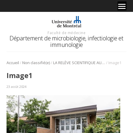
Faculté de médecine
Département de microbiologie, infectiologie et
immunologie
/
/
/
Accueil
Non classifié(e)
LA RELÈVE SCIENTIFIQUE AU CŒUR DE NOTRE ENGAGEMENT
Image1
Image1
23 août 2024