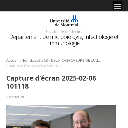
Faculté de médecine
Département de microbiologie, infectiologie et
immunologie
/
/
/
Accueil
Non classifié(e)
DEUX CHERCHEURS DE L’UdeM REÇOIVENT UN FINANCEMENT DE 5,75 M$ POUR VAINCRE LE VIH
Capture d’écran 2025-02-06 101118
Capture d’écran 2025-02-06
101118
6 février 2025