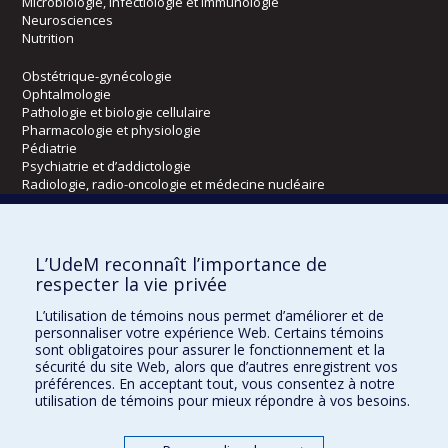
Microbiologie, infectiologie et immunologie
Neurosciences
Nutrition
Obstétrique-gynécologie
Ophtalmologie
Pathologie et biologie cellulaire
Pharmacologie et physiologie
Pédiatrie
Psychiatrie et d’addictologie
Radiologie, radio-oncologie et médecine nucléaire
Écoles
L’UdeM reconnaît l’importance de
Kinésiologie et des sciences de l’activité physique
respecter la vie privée
Orthophonie et audiologie
L’utilisation de témoins nous permet d’améliorer et de
Réadaptation
personnaliser votre expérience Web. Certains témoins
sont obligatoires pour assurer le fonctionnement et la
Directions
sécurité du site Web, alors que d’autres enregistrent vos
préférences. En acceptant tout, vous consentez à notre
DPC
utilisation de témoins pour mieux répondre à vos besoins.
CPASS
Éthique clinique