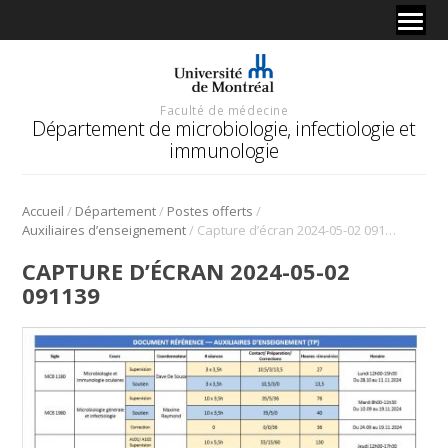
Faculté de médecine
Département de microbiologie, infectiologie et
immunologie
/
/
/
Accueil
Département
Postes offerts
/
Auxiliaires d’enseignement
Capture d’écran 2024-05-02 091139
CAPTURE D’ÉCRAN 2024-05-02
091139