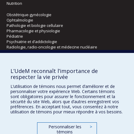
Nutrition
Obstétrique-gynécologie
Ophtalmologie
Pathologie et biologie cellulaire
Pharmacologie et physiologie
Pédiatrie
Psychiatrie et d’addictologie
Radiologie, radio-oncologie et médecine nucléaire
Écoles
L’UdeM reconnaît l’importance de
Kinésiologie et des sciences de l’activité physique
respecter la vie privée
Orthophonie et audiologie
L’utilisation de témoins nous permet d’améliorer et de
Réadaptation
personnaliser votre expérience Web. Certains témoins
sont obligatoires pour assurer le fonctionnement et la
Directions
sécurité du site Web, alors que d’autres enregistrent vos
préférences. En acceptant tout, vous consentez à notre
DPC
utilisation de témoins pour mieux répondre à vos besoins.
CPASS
Éthique clinique
Personnaliser les
>
témoins