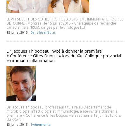
LE VIH SE SERT DES OUTILS PROPRES AU SYSTÈME IMMUNITAIRE POUR LE
DÉTOURNER Montréal, le 15 juillet 2015 – Une équipe de recherche
canadienne à l’IRCM, dirigée par le virologue […]
15 juillet 2015 -
Dans les médias
Dr Jacques Thibodeau invité à donner la première
« Conférence Gilles Dupuis » lors du XXe Colloque provincial
en immuno-inflammation
Dr Jacques Thibodeau, professeur titulaire au Département de
microbiologie, infectiologie et immunologie, a été invité à donner la
première « Conférence Gilles Dupuis » à Eastman le 19 juin 2015 lors
du XXe […]
13 juillet 2015 -
Événements