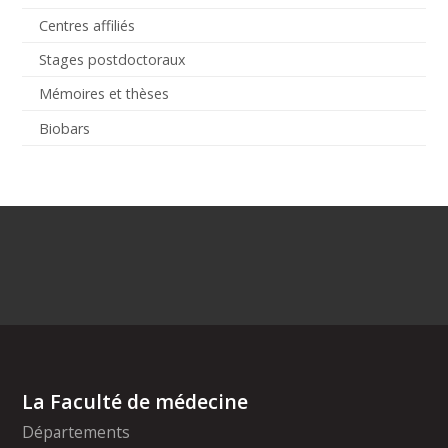
Centres affiliés
Stages postdoctoraux
Mémoires et thèses
Biobars
La Faculté de médecine
Départements