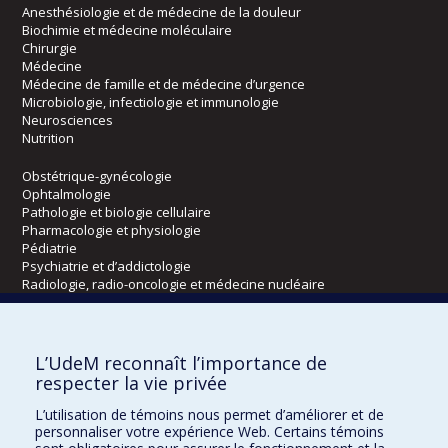
Anesthésiologie et de médecine de la douleur
Biochimie et médecine moléculaire
Chirurgie
Médecine
Médecine de famille et de médecine d’urgence
Microbiologie, infectiologie et immunologie
Neurosciences
Nutrition
Obstétrique-gynécologie
Ophtalmologie
Pathologie et biologie cellulaire
Pharmacologie et physiologie
Pédiatrie
Psychiatrie et d’addictologie
Radiologie, radio-oncologie et médecine nucléaire
Écoles
L’UdeM reconnaît l’importance de
Kinésiologie et des sciences de l’activité physique
respecter la vie privée
Orthophonie et audiologie
L’utilisation de témoins nous permet d’améliorer et de
Réadaptation
personnaliser votre expérience Web. Certains témoins