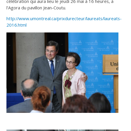
célébration qui aura lieu le jeudi 26 mai à 16 heures, à
l’Agora du pavillon Jean-Coutu.
http://www.umontreal.ca/prixdurecteur/laureats/laureats-
2016.html