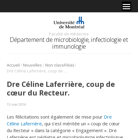
Faculté de médecine
Département de microbiologie, infectiologie et
immunologie
/
/
/
Accueil
Nouvelles
Non classifié(e)
Dre Céline Laferrière, coup de cœur du Recteur.
Dre Céline Laferrière, coup de
cœur du Recteur.
13 mai 2016
Les félicitations sont également de mise pour
Dre
Céline Laferrière
, qui s’est méritée un « coup de cœur
du Recteur » dans la catégorie « Engagement ». Dre
Laferrière est pédiatre et microbiologiste infectiologue