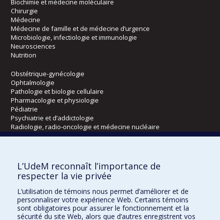
Biochimie et médecine moléculaire
Chirurgie
Médecine
Médecine de famille et de médecine d’urgence
Microbiologie, infectiologie et immunologie
Neurosciences
Nutrition
Obstétrique-gynécologie
Ophtalmologie
Pathologie et biologie cellulaire
Pharmacologie et physiologie
Pédiatrie
Psychiatrie et d’addictologie
Radiologie, radio-oncologie et médecine nucléaire
Écoles
L’UdeM reconnaît l’importance de
Kinésiologie et des sciences de l’activité physique
respecter la vie privée
Orthophonie et audiologie
L’utilisation de témoins nous permet d’améliorer et de
Réadaptation
personnaliser votre expérience Web. Certains témoins
sont obligatoires pour assurer le fonctionnement et la
Directions
sécurité du site Web, alors que d’autres enregistrent vos