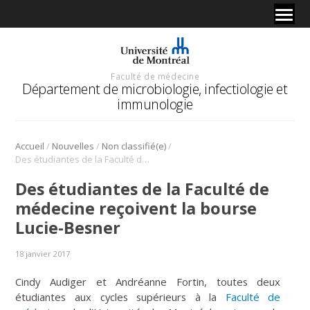
Faculté de médecine
Département de microbiologie, infectiologie et
immunologie
/
/
/
Accueil
Nouvelles
Non classifié(e)
Des étudiantes de la Faculté de médecine reçoivent la bourse Lucie-Besner
Des étudiantes de la Faculté de
médecine reçoivent la bourse
Lucie-Besner
18 janvier 2017
Cindy Audiger et Andréanne Fortin, toutes deux
étudiantes aux cycles supérieurs à la
Faculté de