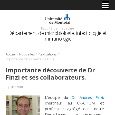
Faculté de médecine
Département de microbiologie, infectiologie et
immunologie
/
/
/
Accueil
Nouvelles
Publications
Importante découverte de Dr Finzi et ses collaborateurs.
Importante découverte de Dr
Finzi et ses collaborateurs.
9 juillet 2018
L’équipe du
Dr Andrés Finzi
,
chercheur au CR-CHUM et
professeur agrégé dans notre
Département, a récemment