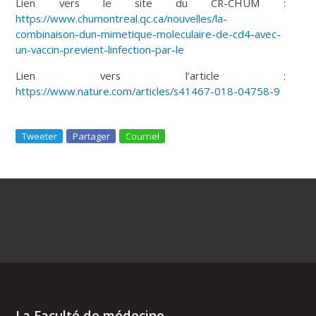
Lien vers le site du CR-CHUM :
https://www.chumontreal.qc.ca/nouvelles/la-
combinaison-dun-mimetique-moleculaire-de-cd4-avec-
un-vaccin-previent-linfection-par-le
Lien vers l’article :
https://www.nature.com/articles/s41467-018-04758-9
Tweeter
Partager
Courriel
La Faculté de médecine