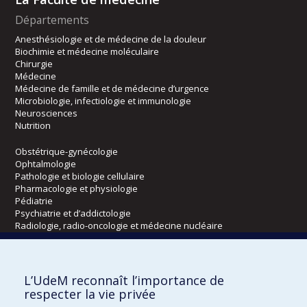
Départements
Anesthésiologie et de médecine de la douleur
Biochimie et médecine moléculaire
Chirurgie
Médecine
Médecine de famille et de médecine d’urgence
Microbiologie, infectiologie et immunologie
Neurosciences
Nutrition
Obstétrique-gynécologie
Ophtalmologie
Pathologie et biologie cellulaire
Pharmacologie et physiologie
Pédiatrie
Psychiatrie et d’addictologie
Radiologie, radio-oncologie et médecine nucléaire
Écoles
L’UdeM reconnaît l’importance de
Kinésiologie et des sciences de l’activité physique
respecter la vie privée
Orthophonie et audiologie