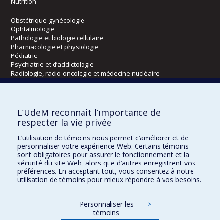
Nutrition
Obstétrique-gynécologie
Ophtalmologie
Pathologie et biologie cellulaire
Pharmacologie et physiologie
Pédiatrie
Psychiatrie et d’addictologie
Radiologie, radio-oncologie et médecine nucléaire
Écoles
L’UdeM reconnaît l’importance de
Kinésiologie et des sciences de l’activité physique
respecter la vie privée
Orthophonie et audiologie
L’utilisation de témoins nous permet d’améliorer et de
Réadaptation
personnaliser votre expérience Web. Certains témoins
sont obligatoires pour assurer le fonctionnement et la
Directions
sécurité du site Web, alors que d’autres enregistrent vos
préférences. En acceptant tout, vous consentez à notre
DPC
utilisation de témoins pour mieux répondre à vos besoins.
CPASS
Éthique clinique
Personnaliser les
>
témoins