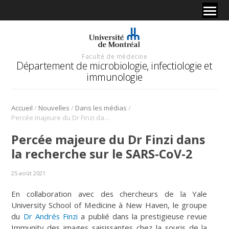
Faculté de médecine
Département de microbiologie, infectiologie et
immunologie
/
/
/
Accueil
Nouvelles
Dans les médias
Percée majeure du Dr Finzi dans la recherche sur le SARS-CoV-2
Percée majeure du Dr Finzi dans
la recherche sur le SARS-CoV-2
25 août 2021
En collaboration avec des chercheurs de la Yale
University School of Medicine à New Haven, le groupe
du
Dr Andrés Finzi
a publié dans la prestigieuse revue
Immunity des images saisissantes chez la souris de la