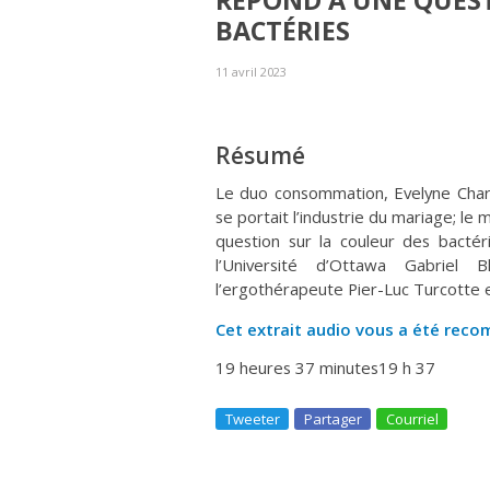
RÉPOND À UNE QUEST
BACTÉRIES
11 avril 2023
Résumé
Le duo consommation, Evelyne Cha
se portait l’industrie du mariage; le
question sur la couleur des bacté
l’Université d’Ottawa Gabriel 
l’ergothérapeute Pier-Luc Turcotte e
Cet extrait audio vous a été re
19 heures 37 minutes
19 h 37
Tweeter
Partager
Courriel