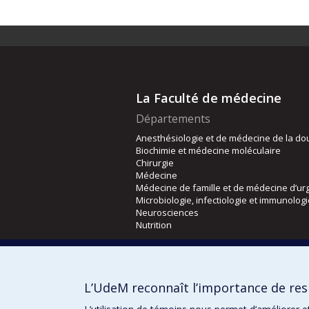
La Faculté de médecine
Départements
Anesthésiologie et de médecine de la do
Biochimie et médecine moléculaire
Chirurgie
Médecine
Médecine de famille et de médecine d’ur
Microbiologie, infectiologie et immunolog
Neurosciences
Nutrition
Écoles
Kinésiologie et des sciences de l’activité
L’UdeM reconnaît l’importance de resp
Orthophonie et audiologie
Réadaptation