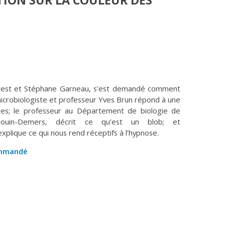
ION SUR LA COULEUR DES
rest et Stéphane Garneau, s’est demandé comment
 microbiologiste et professeur Yves Brun répond à une
ries; le professeur au Département de biologie de
Blouin-Demers, décrit ce qu’est un blob; et
xplique ce qui nous rend réceptifs à l’hypnose.
commandé