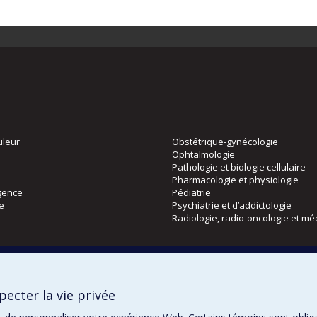
uleur
Obstétrique-gynécologie
Ophtalmologie
Pathologie et biologie cellulaire
Pharmacologie et physiologie
gence
Pédiatrie
ie
Psychiatrie et d’addictologie
Radiologie, radio-oncologie et mé
Directions
 physique
DPC
ecter la vie privée
CPASS
Éthique clinique