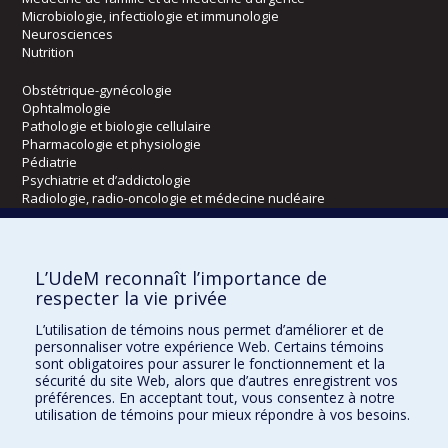
Microbiologie, infectiologie et immunologie
Neurosciences
Nutrition
Obstétrique-gynécologie
Ophtalmologie
Pathologie et biologie cellulaire
Pharmacologie et physiologie
Pédiatrie
Psychiatrie et d’addictologie
Radiologie, radio-oncologie et médecine nucléaire
Écoles
L’UdeM reconnaît l’importance de
Kinésiologie et des sciences de l’activité physique
respecter la vie privée
Orthophonie et audiologie
L’utilisation de témoins nous permet d’améliorer et de
Réadaptation
personnaliser votre expérience Web. Certains témoins
sont obligatoires pour assurer le fonctionnement et la
Directions
sécurité du site Web, alors que d’autres enregistrent vos
préférences. En acceptant tout, vous consentez à notre
DPC
utilisation de témoins pour mieux répondre à vos besoins.
CPASS
Éthique clinique