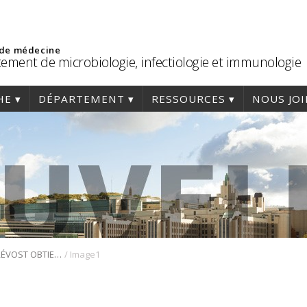
 de médecine
ement de microbiologie, infectiologie et immunologie
HE
DÉPARTEMENT
RESSOURCES
NOUS JO
/
DR JÉRÉMIE PRÉVOST OBTIENT LE PRIX D’EXCELLENCE DE L’ADESAQ
Image1