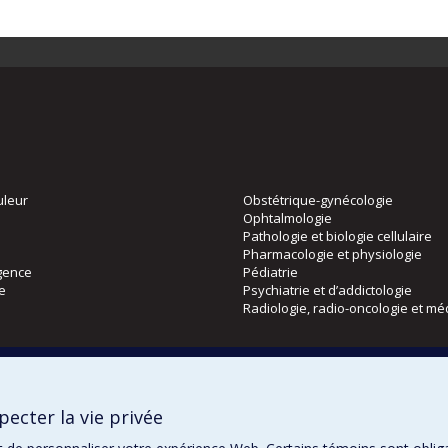
uleur
Obstétrique-gynécologie
Ophtalmologie
Pathologie et biologie cellulaire
Pharmacologie et physiologie
gence
Pédiatrie
ie
Psychiatrie et d’addictologie
Radiologie, radio-oncologie et mé
Directions
 physique
DPC
ecter la vie privée
CPASS
Éthique clinique