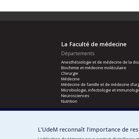
La Faculté de médecine
Départements
Anesthésiologie et de médecine de la do
Biochimie et médecine moléculaire
Chirurgie
Médecine
Médecine de famille et de médecine d’ur
Microbiologie, infectiologie et immunolog
Neurosciences
Nutrition
Écoles
Kinésiologie et des sciences de l’activité
L’UdeM reconnaît l’importance de resp
Orthophonie et audiologie
Réadaptation