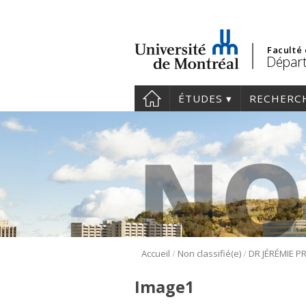
Faculté
Départ
ÉTUDES
RECHERC
/
/
Accueil
Non classifié(e)
Image1