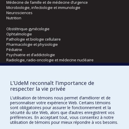
Médecine de famille et de médecine d’urgence
Microbiologie, infectiologie et immunologie
Neurosciences
Nutrition
Obstétrique-gynécologie
Ophtalmologie
Pathologie et biologie cellulaire
Pharmacologie et physiologie
Pédiatrie
Psychiatrie et d’addictologie
Radiologie, radio-oncologie et médecine nucléaire
Écoles
L’UdeM reconnaît l’importance de
Kinésiologie et des sciences de l’activité physique
respecter la vie privée
Orthophonie et audiologie
L’utilisation de témoins nous permet d’améliorer et de
Réadaptation
personnaliser votre expérience Web. Certains témoins
sont obligatoires pour assurer le fonctionnement et la
Directions
sécurité du site Web, alors que d’autres enregistrent vos
préférences. En acceptant tout, vous consentez à notre
DPC
utilisation de témoins pour mieux répondre à vos besoins.
CPASS