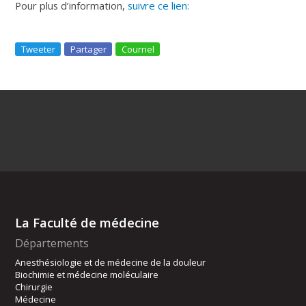
Pour plus d’information,
suivre ce lien:
Tweeter
Partager
Courriel
La Faculté de médecine
Départements
Anesthésiologie et de médecine de la douleur
Biochimie et médecine moléculaire
Chirurgie
Médecine